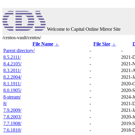
Welcome to Capital Online Mirror Site
/centos-vault/centos/
File Name
↓
File Size
↓
D
Parent directory/
-
-
8.5.2111/
-
2021-D
8.4.2105/
-
2021-N
8.3.2011/
-
2021-A
8.2.2004/
-
2021-J
8.1.1911/
-
2020-O
8.0.1905/
-
2020-S
8-stream/
-
2024-J
8/
-
2021-D
7.9.2009/
-
2021-J
7.8.2003/
-
2020-J
7.7.1908/
-
2019-S
7.6.1810/
-
2018-D