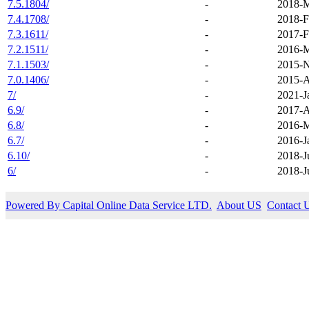
7.5.1804/
-
2018-M
7.4.1708/
-
2018-F
7.3.1611/
-
2017-F
7.2.1511/
-
2016-M
7.1.1503/
-
2015-N
7.0.1406/
-
2015-A
7/
-
2021-J
6.9/
-
2017-A
6.8/
-
2016-M
6.7/
-
2016-J
6.10/
-
2018-J
6/
-
2018-J
Powered By Capital Online Data Service LTD.
About US
Contact 